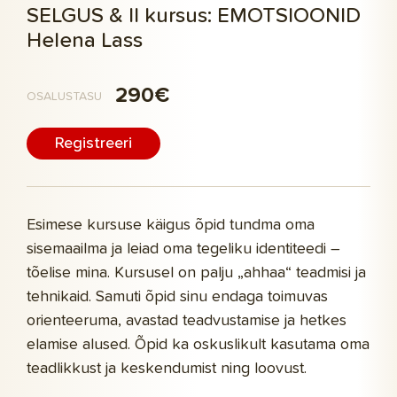
SELGUS & II kursus: EMOTSIOONID
Helena Lass
290€
OSALUSTASU
Registreeri
Esimese kursuse käigus õpid tundma oma
sisemaailma ja leiad oma tegeliku identiteedi –
tõelise mina. Kursusel on palju „ahhaa“ teadmisi ja
tehnikaid. Samuti õpid sinu endaga toimuvas
orienteeruma, avastad teadvustamise ja hetkes
elamise alused. Õpid ka oskuslikult kasutama oma
teadlikkust ja keskendumist ning loovust.