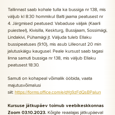
Tallinnast saab kohale tulla ka bussiga nr 138, mis
väljub kl 8:30 hommikul Balti jaama peatusest nr
4. Järgmised peatused: Vabaduse väljak (Kaarli
puiesteel), Kivisilla, Keskturg, Bussijaam, Sossimägi,
Lindakivi, Pühamägi jt. Väljuda tuleb Ellaku
bussipeatuses (9:10), mis asub Lilleorust 20 min
jalutuskäigu kaugusel. Peale kursust saab tagasi
linna samuti bussiga nr 138, mis väljub Ellaku
peatusest 18:30.
Samuti on kohapeal võimalik ööbida, vaata
majutusvõimalusi
siit:
https://forms.office.com/e/qYg9zFdQsBPalun
Kursuse jätkupäev toimub veebikeskkonnas
Zoom 03.10.2023.
Kõigile reaalajas jätkupäeval