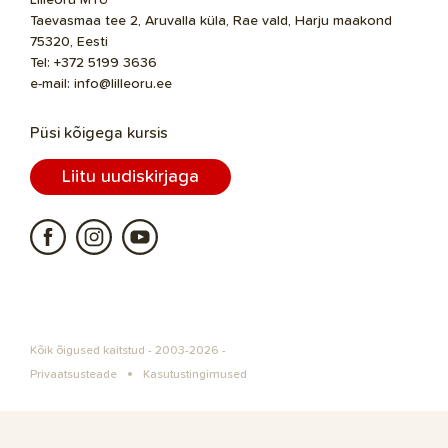
Lilleoru MTÜ
Taevasmaa tee 2, Aruvalla küla, Rae vald, Harju maakond
75320, Eesti
Tel:
+372 5199 3636
e-mail:
info@lilleoru.ee
Püsi kõigega kursis
Liitu uudiskirjaga
Kõik õigused kaitstud - 2003-2026 -
Privaatsusteade
Kasutustingimused