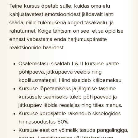
Teine kursus õpetab sulle, kuidas oma elu
kahjustavatest emotsioonidest jäädavalt lahti
saada, mille tulemusena koged tasakaalu- ja
rahutunnet. Kõige tähtsam on see, et sa õpid ise
ennast vabastama enda harjumuspäraste
reaktsioonide haardest.
Osalemistasu sisaldab I & II kursuse kahte
põhipäeva, jätkupäeva veebis ning
koolitusmaterjali. Hind sisaldab käibemaksu.
Kursuse lõpetamiseks ja järgmise taseme
kursusele saamiseks tuleb põhipäevad ja
jätkupäev läbida reaalajas ning täies mahus.
Kursuse kordajatele rakendub sisselogides
hinnasoodustus 50%.
Kursuse eest on võimalik tasuda pangalingiga,